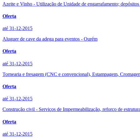
Azeite e Vinho - Utilização de Unidade de engarrafamento; depósito
Oferta
até 31-12-2015
Aluguer de cave da adega para eventos - Ourém
Oferta
até 31-12-2015
Tornearia e fresagem (CNC e convencional), Estampagem, Cromage
Oferta
até 31-12-2015
Construção civil - Serviços de Impermeabilização, reforço de estrutura
Oferta
até 31-12-2015