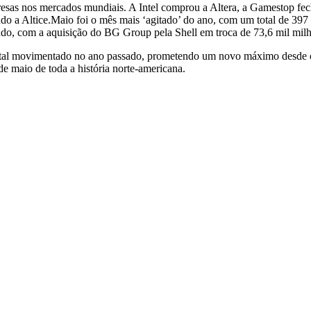
resas nos mercados mundiais. A Intel comprou a Altera, a Gamestop f
 a Altice.Maio foi o mês mais ‘agitado’ do ano, com um total de 397 m
o, com a aquisição do BG Group pela Shell em troca de 73,6 mil milhõe
tal movimentado no ano passado, prometendo um novo máximo desde o i
e maio de toda a história norte-americana.